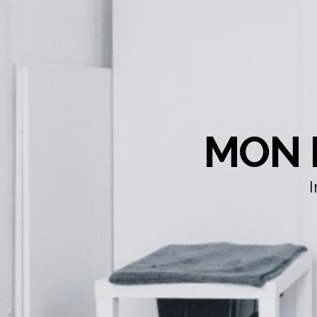
MON 
I