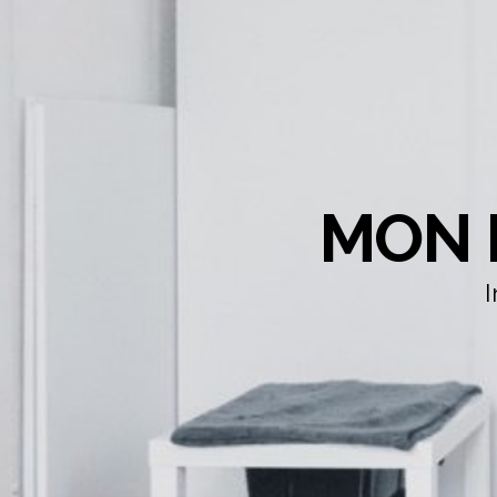
MON 
I