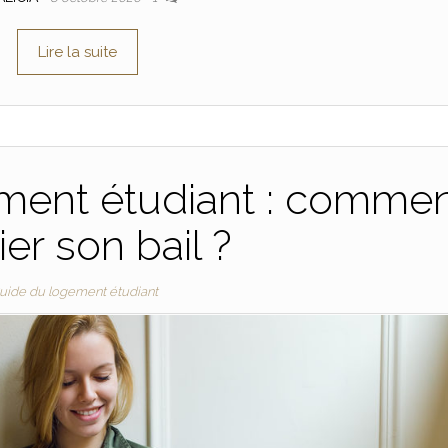
Lire la suite
ement étudiant : comme
lier son bail ?
uide du logement étudiant