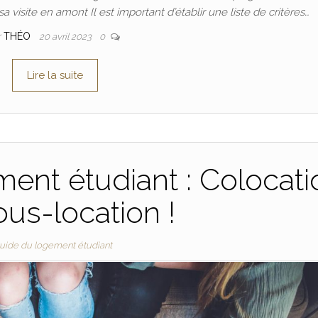
a visite en amont Il est important d’établir une liste de critères…
r
THÉO
20 avril 2023
0
Lire la suite
ment étudiant : Colocati
ous-location !
uide du logement étudiant