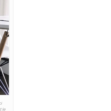
i
t le