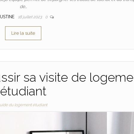
de…
JUSTINE
18 juillet 2023
0
Lire la suite
ssir sa visite de logeme
étudiant
uide du logement étudiant