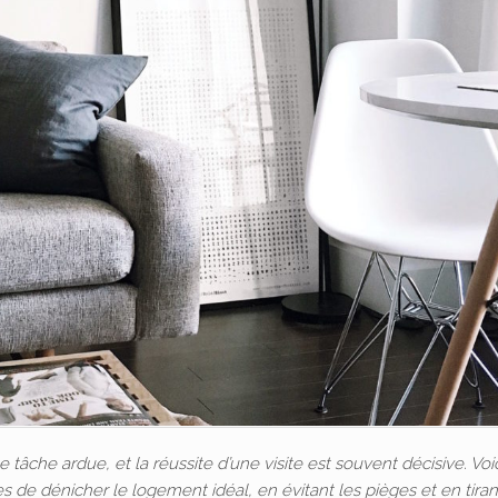
âche ardue, et la réussite d’une visite est souvent décisive. Voic
de dénicher le logement idéal, en évitant les pièges et en tiran