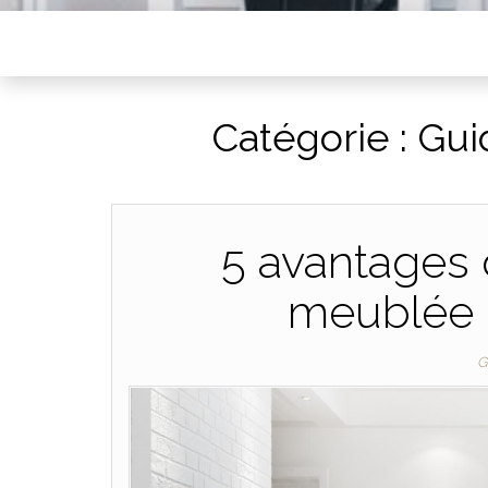
Catégorie :
Gui
5 avantages d
meublée p
G