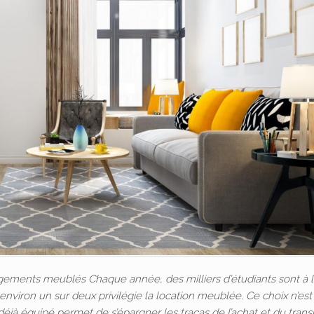
logements meublés Chaque année, des milliers d’étudiants sont à l
nviron un sur deux privilégie la location meublée. Ce choix n’est
 déjà équipé permet de s’épargner les tracas de l’achat et du trans