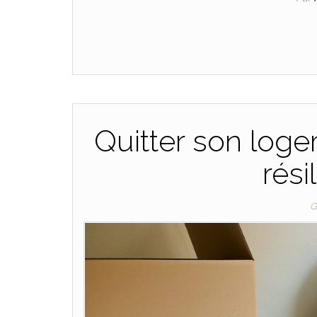
Quitter son log
rési
G