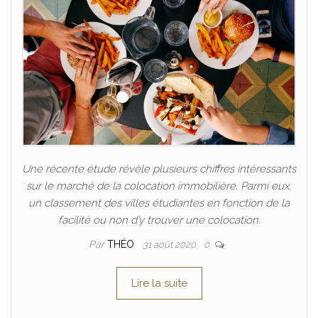
Une récente étude révèle plusieurs chiffres intéressants
sur le marché de la colocation immobilière. Parmi eux,
un classement des villes étudiantes en fonction de la
facilité ou non d’y trouver une colocation.
Par
THÉO
31 août 2020
0
Lire la suite